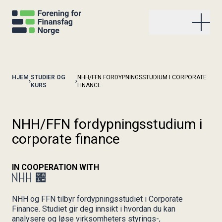
Våre studier og kurs
HJEM
STUDIER OG
NHH/FFN FORDYPNINGSSTUDIUM I CORPORATE
KURS
FINANCE
FFN kurs i avansert renteforvaltning
Aktiviteter
FFN renteanalytikerkurs
FFN kurs i compliance i finans
Kommende aktiviteter
NHH/FFN fordypningsstudium i
Aktuelt
NHH/FFN fordypningsstudium i bærekraftig finansiell
Gjennomførte aktiviteter
corporate finance
analyse
Stockmanprisen
Uttalelse om finansiell informasjon
AFA-studiet (Autorisert finansanalytiker)
Om FFN
Høringer
FFN kurs om finansielle konsekvenser av ESG
IN COOPERATION WITH
Publikasjoner
Organisasjonen
NHH/FFN fordypningsstudium i Corporate Finance
Kvinner i frontfinans
Stockmanprisen
Våre fagkomiteer
NHH/FFN fordypningsstudium i kapitalforvaltning
NHH og FFN tilbyr fordypningsstudiet i Corporate
Arkiv
Våre bedriftsmedlemmer
Bli medlem
Om FFN
Kontakt oss
Bli med i KIFF
Finance. Studiet gir deg innsikt i hvordan du kan
Internasjonalt samarbeid
analysere og løse virksomheters styrings-,