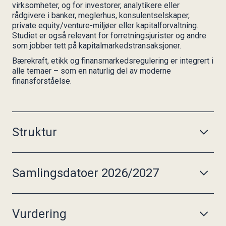
virksomheter, og for investorer, analytikere eller
rådgivere i banker, meglerhus, konsulentselskaper,
private equity/venture-miljøer eller kapitalforvaltning.
Studiet er også relevant for forretningsjurister og andre
som jobber tett på kapitalmarkedstransaksjoner.
Bærekraft, etikk og finansmarkedsregulering er integrert i
alle temaer – som en naturlig del av moderne
finansforståelse.
Struktur
Studiet består av fem studiesamlinger, hver med to eller
tre dager, samt en avsluttende samlingsdag med
presentasjon av fagoppgaven, totalt 14 dager.
Samlingsdatoer 2026/2027
samling: 29.–31. oktober 2026
samling: 26.–28. november 2026
Vurdering
samling: 28.–30. januar 2027