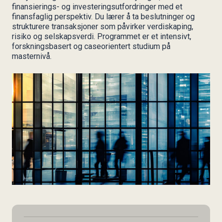
Styret i KIFF
finansierings- og investeringsutfordringer med et
Etikk i FFN
finansfaglig perspektiv. Du lærer å ta beslutninger og
Regnskap og årsberetning
strukturere transaksjoner som påvirker verdiskaping,
risiko og selskapsverdi. Programmet er et intensivt,
Vedtekter
forskningsbasert og caseorientert studium på
masternivå.