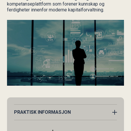
Styret i KIFF
kompetanseplattform som forener kunnskap og
Etikk i FFN
ferdigheter innenfor moderne kapitalforvaltning.
Regnskap og årsberetning
Vedtekter
PRAKTISK INFORMASJON
TID