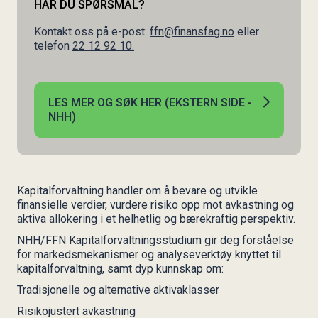
HAR DU SPØRSMÅL?
04. februar 2027
STED
Kontakt oss på e-post:
ffn@finansfag.no
eller
Oslo
telefon
22 12 92 10.
SØKNADSFRIST
1. desember 2026
PRISER
LES MER OG SØK HER (EKSTERN SIDE -
NOK 116.000
NHH)
Studieavgiften dekker all undervisning og
veiledning, samt konferansepakker på
studiestedene i Oslo. Konferansepakkene
utgjør kr 16.000 og vises som egen linje på
fakturaen for studieavgiften.
Kapitalforvaltning handler om å bevare og utvikle
finansielle verdier, vurdere risiko opp mot avkastning og
Kostnader i forbindelse med litteratur, reise og
aktiva allokering i et helhetlig og bærekraftig perspektiv.
opphold dekkes av den enkelte deltaker.
NHH/FFN Kapitalforvaltningsstudium gir deg forståelse
for markedsmekanismer og analyseverktøy knyttet til
Studenten dekker også semesteravgift til
kapitalforvaltning, samt dyp kunnskap om:
studentsamskipnaden kr 700 per semester (jf.
§ 15 i forskrift om studentsamskipnader).
Tradisjonelle og alternative aktivaklasser
STUDIEPOENG
Risikojustert avkastning