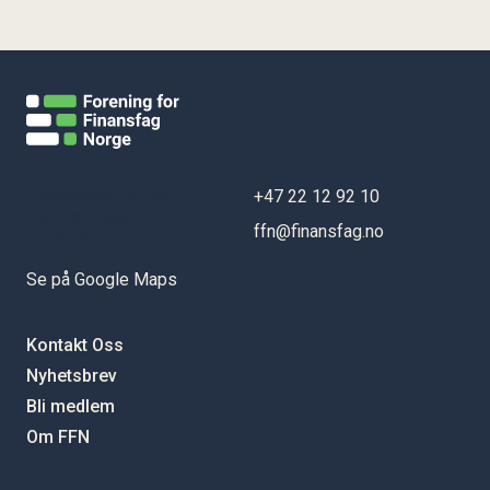
Styret i KIFF
Etikk i FFN
Regnskap og årsberetning
Vedtekter
Finansnærings Hus
+47 22 12 92 10
Hansteensgate 2
ffn@finansfag.no
0253 Oslo
Se på Google Maps
Kontakt Oss
Nyhetsbrev
Bli medlem
Om FFN