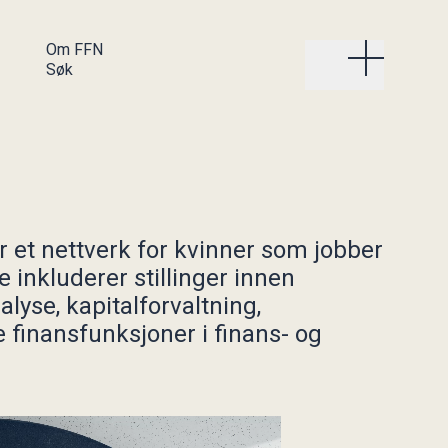
Om FFN
Søk
Om FFN
Kvinner i
frontfinans
Organisasjonen
Våre fagkomiteer
Bli med i KIFF
Våre
Styret i KIFF
er et nettverk for kvinner som jobber
bedriftsmedlemmer
Internasjonalt
e inkluderer stillinger innen
samarbeid
yse, kapitalforvaltning,
Etikk i FFN
Regnskap og
 finansfunksjoner i finans- og
årsberetning
Vedtekter