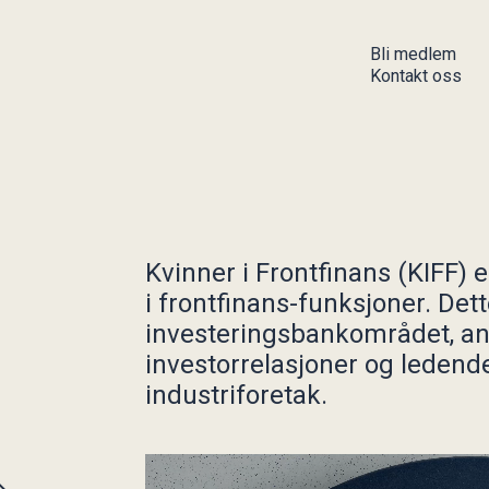
Bli medlem
Kontakt oss
Aktiviteter
Aktuelt
Kommende aktiviteter
Uttalelse om finansiell
Gjennomførte aktiviteter
informasjon
Stockmanprisen
Høringer
Kvinner i Frontfinans (KIFF) 
Publikasjoner
Stockmanprisen
i frontfinans-funksjoner. Dett
Arkiv
investeringsbankområdet, anal
investorrelasjoner og ledende
industriforetak.