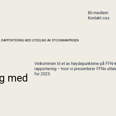
Bli medlem
Kontakt oss
Aktiviteter
Aktuelt
LL RAPPORTERING MED UTDELING AV STOCKMANPRISEN
Kommende aktiviteter
Uttalelse om finansiell
Gjennomførte aktiviteter
informasjon
Stockmanprisen
Høringer
Velkommen til et av høydepunktene på FFN-ka
Publikasjoner
rapportering – hvor vi presenterer FFNs utta
Stockmanprisen
for 2025.
ng med
Arkiv