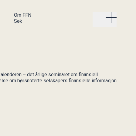
Om FFN
Søk
Om FFN
Kvinner i
frontfinans
Organisasjonen
Våre fagkomiteer
Bli med i KIFF
Våre
Styret i KIFF
lenderen – det årlige seminaret om finansiell
bedriftsmedlemmer
lelse om børsnoterte selskapers finansielle informasjon
Internasjonalt
samarbeid
Etikk i FFN
Regnskap og
årsberetning
Vedtekter