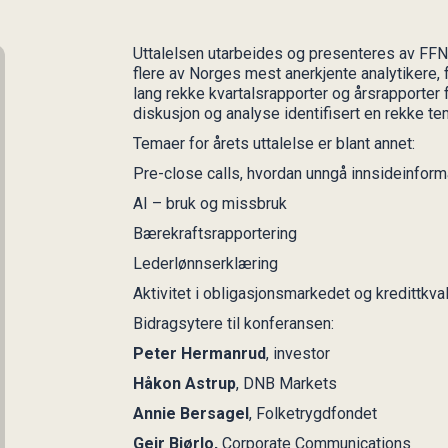
Uttalelsen utarbeides og presenteres av FFNs
flere av Norges mest anerkjente analytikere, f
lang rekke kvartalsrapporter og årsrapporter 
diskusjon og analyse identifisert en rekke te
Temaer for årets uttalelse er blant annet:
Pre-close calls, hvordan unngå innsideinform
AI – bruk og missbruk
Bærekraftsrapportering
Lederlønnserklæring
Aktivitet i obligasjonsmarkedet og kredittkval
Bidragsytere til konferansen:
Peter Hermanrud
, investor
Håkon Astrup
, DNB Markets
Annie Bersagel
, Folketrygdfondet
Geir Bjørlo,
Corporate Communications