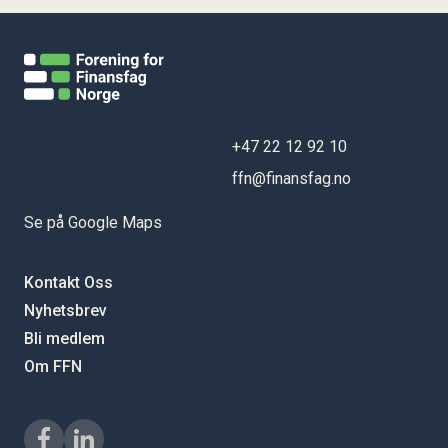
Finansnærings Hus
+47 22 12 92 10
Hansteensgate 2
ffn@finansfag.no
0253 Oslo
Se på Google Maps
Kontakt Oss
Nyhetsbrev
Bli medlem
Om FFN