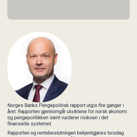
Styret i KIFF
Etikk i FFN
TID
Regnskap og årsberetning
19. september 2024
Vedtekter
16:30 - 17:30
STED
Stortingsgata kurs & konferansesenter
ARRANGØR
FFN – i samarbeid med Norges Bank
PÅMELDING
17.09.2024
Norges Banks Pengepolitisk rapport utgis fire ganger i
året. Rapporten gjennomgår utsiktene for norsk økonomi
og pengepolitikken samt vurderer risikoen i det
finansielle systemet.
Rapporten og rentebeslutningen bekjentgjøres torsdag