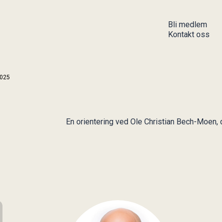
Bli medlem
Kontakt oss
Aktiviteter
Aktuelt
2025
Kommende aktiviteter
Uttalelse om finansiell
Gjennomførte aktiviteter
informasjon
Stockmanprisen
Høringer
En orientering ved Ole Christian Bech-Moen, d
Publikasjoner
Stockmanprisen
Arkiv