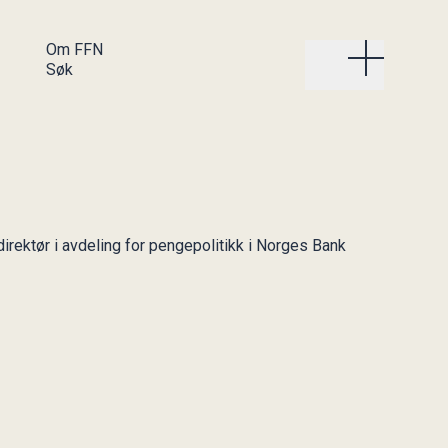
Om FFN
Søk
Om FFN
Kvinner i
frontfinans
Organisasjonen
Våre fagkomiteer
Bli med i KIFF
Våre
Styret i KIFF
irektør i avdeling for pengepolitikk i Norges Bank
bedriftsmedlemmer
Internasjonalt
samarbeid
Etikk i FFN
Regnskap og
årsberetning
Vedtekter