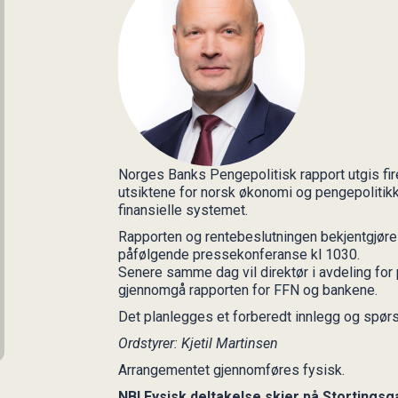
Norges Banks Pengepolitisk rapport utgis fir
utsiktene for norsk økonomi og pengepolitikk
finansielle systemet.
Rapporten og rentebeslutningen bekjentgjør
påfølgende pressekonferanse kl 1030.
Senere samme dag vil direktør i avdeling for
gjennomgå rapporten for FFN og bankene.
Det planlegges et forberedt innlegg og spørs
Ordstyrer: Kjetil Martinsen
Arrangementet gjennomføres fysisk.
NB! Fysisk deltakelse skjer på Stortings