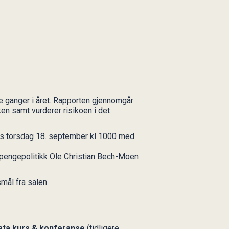
e ganger i året. Rapporten gjennomgår
en samt vurderer risikoen i det
es torsdag 18. september kl 1000 med
 pengepolitikk Ole Christian Bech-Moen
mål fra salen
gata kurs & konferanse
(tidligere