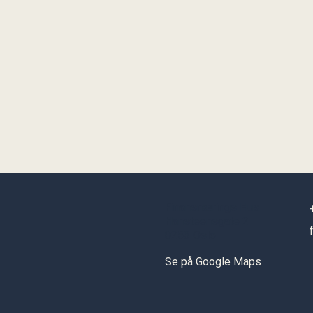
Finansnærings Hus
Hansteensgate 2
0253 Oslo
Se på Google Maps