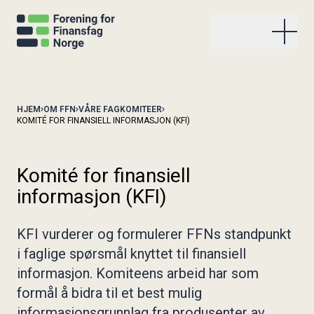
Våre studier og kurs
HJEM
OM FFN
VÅRE FAGKOMITEER
KOMITÉ FOR FINANSIELL INFORMASJON (KFI)
FFN kurs i avansert renteforvaltning
Aktiviteter
FFN renteanalytikerkurs
FFN kurs i compliance i finans
Kommende aktiviteter
Komité for finansiell
Aktuelt
NHH/FFN fordypningsstudium i bærekraftig finansiell
Gjennomførte aktiviteter
informasjon (KFI)
analyse
Stockmanprisen
Uttalelse om finansiell informasjon
AFA-studiet (Autorisert finansanalytiker)
Om FFN
Høringer
KFI vurderer og formulerer FFNs standpunkt
FFN kurs om finansielle konsekvenser av ESG
Publikasjoner
Organisasjonen
i faglige spørsmål knyttet til finansiell
NHH/FFN fordypningsstudium i Corporate Finance
Kvinner i frontfinans
Stockmanprisen
Våre fagkomiteer
informasjon. Komiteens arbeid har som
NHH/FFN fordypningsstudium i kapitalforvaltning
Arkiv
Våre bedriftsmedlemmer
Bli medlem
Om FFN
Kontakt oss
Bli med i KIFF
formål å bidra til et best mulig
Internasjonalt samarbeid
informasjonsgrunnlag fra produsenter av