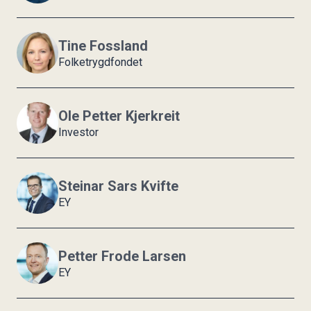
Tine Fossland
Folketrygdfondet
Ole Petter Kjerkreit
Investor
Steinar Sars Kvifte
EY
Petter Frode Larsen
EY