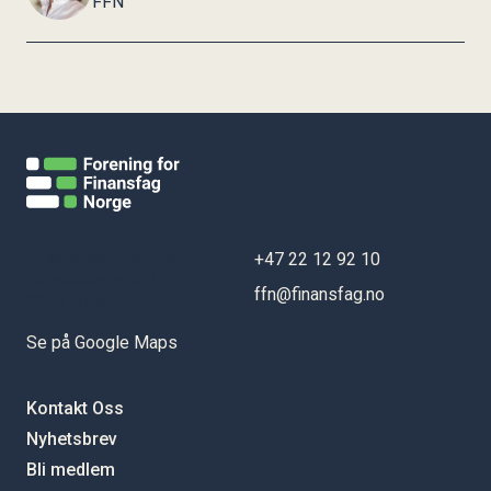
FFN
Finansnærings Hus
+47 22 12 92 10
Hansteensgate 2
ffn@finansfag.no
0253 Oslo
Se på Google Maps
Kontakt Oss
Nyhetsbrev
Bli medlem