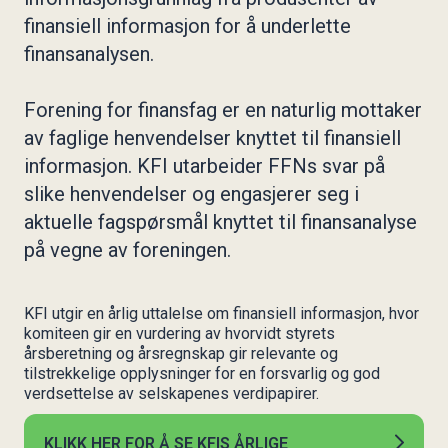
Styret i KIFF
Etikk i FFN
finansiell informasjon for å underlette
Regnskap og årsberetning
finansanalysen.
Vedtekter
Forening for finansfag er en naturlig mottaker
av faglige henvendelser knyttet til finansiell
informasjon. KFI utarbeider FFNs svar på
slike henvendelser og engasjerer seg i
aktuelle fagspørsmål knyttet til finansanalyse
på vegne av foreningen.
KFI utgir en årlig uttalelse om finansiell informasjon, hvor
komiteen gir en vurdering av hvorvidt styrets
årsberetning og årsregnskap gir relevante og
tilstrekkelige opplysninger for en forsvarlig og god
verdsettelse av selskapenes verdipapirer.
KLIKK HER FOR Å SE KFIS ÅRLIGE