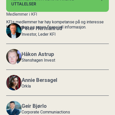
UTTALELSER
Medlemmer i KFI
KFIs medlemmer har høy kompetanse på og interesse
for regnskap og annen finansiell informasjon.
Peter Hermanrud
Investor, Leder KFI
Håkon Astrup
Stenshagen Invest
Annie Bersagel
Orkla
Geir Bjørlo
Corporate Communiactions